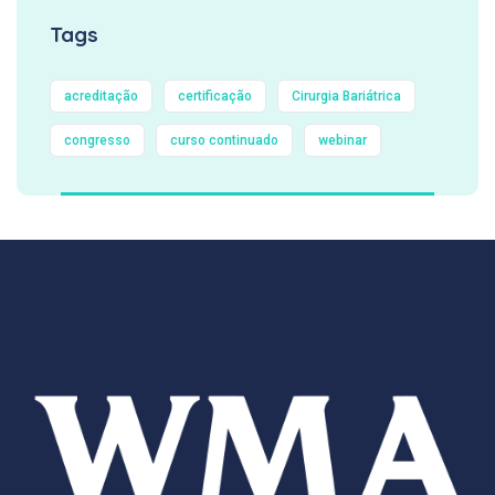
Tags
acreditação
certificação
Cirurgia Bariátrica
congresso
curso continuado
webinar