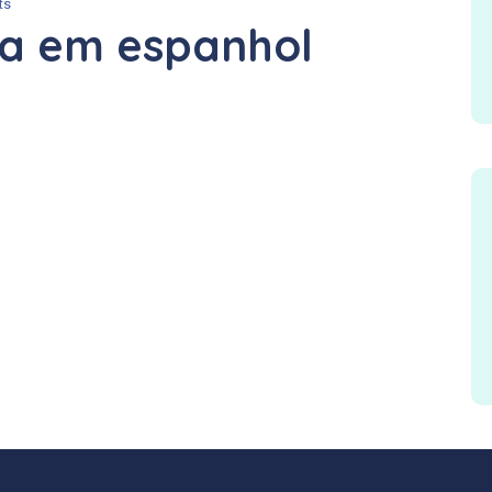
ts
ia em espanhol